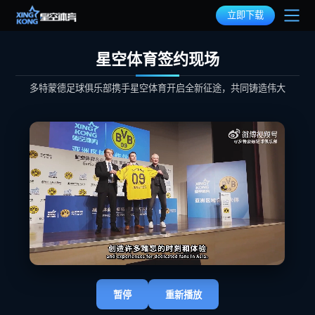
立即下载
星空体育首页
星空体育签约现场
核心领导团队
多特蒙德足球俱乐部携手星空体育开启全新征途，共同铸造伟大
多特蒙德官方合作伙伴
星空体育下载
星空全站APP下载
星空平台资讯
星空体育APP下载
星空体育新闻
暂停
重新播放